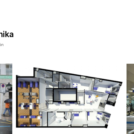
nika
ón